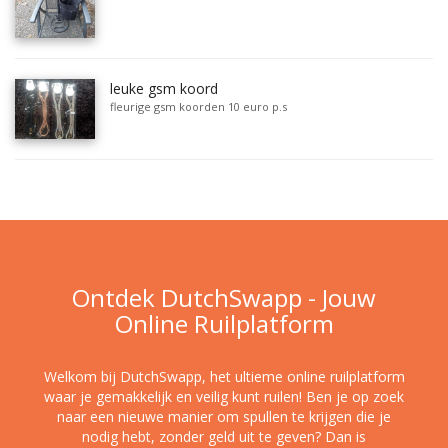
leuke gsm koord
fleurige gsm koorden 10 euro p.s
Ontdek DutchSwapp - Jouw
Online Ruilplatform
Welkom bij DutchSwapp, het ultieme online ruilplatform
waar je gemakkelijk en veilig kunt ruilen! Ben je op zoek
naar een nieuwe manier om spullen te krijgen die je
nodig hebt, zonder geld uit te geven? Dan is