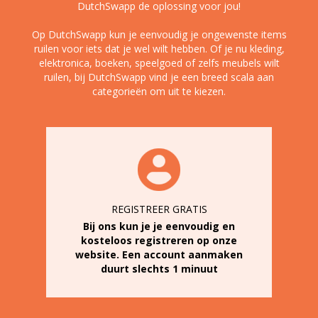
DutchSwapp de oplossing voor jou!
Op DutchSwapp kun je eenvoudig je ongewenste items
ruilen voor iets dat je wel wilt hebben. Of je nu kleding,
elektronica, boeken, speelgoed of zelfs meubels wilt
ruilen, bij DutchSwapp vind je een breed scala aan
categorieën om uit te kiezen.
REGISTREER GRATIS
Bij ons kun je je eenvoudig en
kosteloos registreren op onze
website. Een account aanmaken
duurt slechts 1 minuut